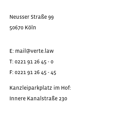
Neusser Straße
99
50670
Köln
E:
mail@verte.law
T:
0221 91 26 45 - 0
F:
0221 91 26 45 - 45
Kanzleiparkplatz im Hof
:
Innere Kanalstraße
230